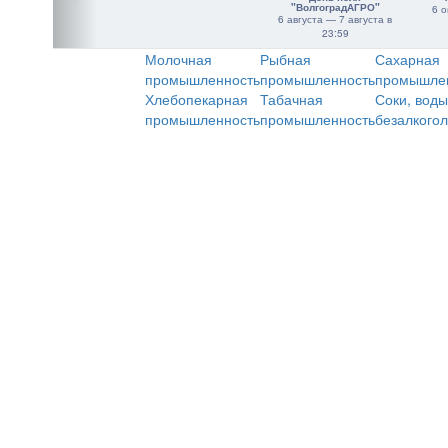
"ВолгоградАГРО"
6 о
6 августа — 7 августа в
23:59
Молочная
Рыбная
Сахарная
промышленность
промышленность
промышле
Хлебопекарная
Табачная
Соки, воды
промышленность
промышленность
безалкого