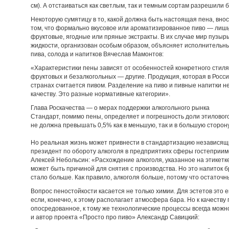
см). А отстаиваться как светлым, так и темным сортам разрешили б
Некоторую сумятицу в то, какой должна быть настоящая пена, вно
том, что формально вкусовое или ароматизированное пиво — лишь
фруктовые, ягодные или пряные экстракты. В их случае мир пузыр
жидкости, организован особым образом, объясняет исполнительн
пива, солода и напитков Вячеслав Мамонтов:
«Характеристики пены зависят от особенностей конкретного стиля.
фруктовых и безалкогольных — другие. Продукция, которая в Росси
странах считается пивом. Разделение на пиво и пивные напитки н
качеству. Это разные нормативные категории».
Глава Роскачества — о мерах поддержки алкогольного рынка
Стандарт, помимо пены, определяет и погрешность доли этиловог
не должна превышать 0,5% как в меньшую, так и в большую сторону
Но реальная жизнь может привнести в стандартизацию независящи
президент по обороту алкоголя в предприятиях сферы гостеприим
Алексей Небольсин: «Расхождение алкоголя, указанное на этикетке
может быть причиной для снятия с производства. Но это напиток 
стало больше. Как правило, алкоголя больше, потому что остаточ
Вопрос пеностойкости касается не только химии. Для эстетов это 
если, конечно, к этому располагает атмосфера бара. Но к качеств
опосредованное, к тому же технологические процессы всегда мож
и автор проекта «Просто про пиво» Александр Савицкий: