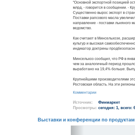
"Основной экспортной позицией ост
млрд, - говорится в сообщении. - 
Существенно вырос экспорт в стра
Поставки рапсового масла увеличил
направление - поставки льняного ма
ведомство.
Как считают в Минсельхозе, расши
культур и высокая самообеспеченн
индикатор доктрины продбезопасн
Минсельхоз сообщил, что РФ в янва
чем за аналогичный период прошлог
выработано на 19,4% больше. Выпус
Крупнейшими производителями этой
Ростовская область. На эти регион
Комментарии
Источник:
Финмаркет
Просмотры:
сегодня: 1, всего: 
Выставки и конференции по продуктам