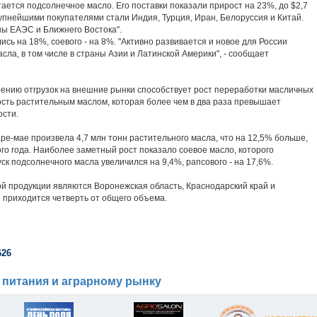
ается подсолнечное масло. Его поставки показали прирост на 23%, до $2,7
Крупнейшими покупателями стали Индия, Турция, Иран, Белоруссия и Китай.
ны ЕАЭС и Ближнего Востока".
ись на 18%, соевого - на 8%. "Активно развивается и новое для России
сла, в том числе в страны Азии и Латинской Америки", - сообщает
рению отгрузок на внешние рынки способствует рост переработки масличных
ость растительным маслом, которая более чем в два раза превышает
ости.
ре-мае произвела 4,7 млн тонн растительного масла, что на 12,5% больше,
о года. Наиболее заметный рост показало соевое масло, которого
к подсолнечного масла увеличился на 9,4%, рапсового - на 17,6%.
 продукции являются Воронежская область, Краснодарский край и
ы приходится четверть от общего объема.
626
 питания и аграрному рынку