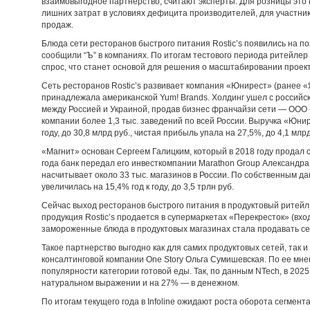
взаимовыгодное партнерство, считают эксперты. Для розницы это
лишних затрат в условиях дефицита производителей, для участни
продаж.
Блюда сети ресторанов быстрого питания Rostic’s появились на по
сообщили “Ъ” в компаниях. По итогам тестового периода ритейле
спрос, что станет основой для решения о масштабировании проект
Сеть ресторанов Rostic’s развивает компания «Юнирест» (ранее «
принадлежала американской Yum! Brands. Холдинг ушел с российс
между Россией и Украиной, продав бизнес франчайзи сети — ООО 
компании более 1,3 тыс. заведений по всей России. Выручка «Юнир
году, до 30,8 млрд руб., чистая прибыль упала на 27,5%, до 4,1 млрд
«Магнит» основан Сергеем Галицким, который в 2018 году продал с
года банк передал его инвесткомпании Marathon Group Александра
насчитывает около 33 тыс. магазинов в России. По собственным да
увеличилась на 15,4% год к году, до 3,5 трлн руб.
Сейчас выход ресторанов быстрого питания в продуктовый ритейл 
продукция Rostic’s продается в супермаркетах «Перекресток» (входи
замороженные блюда в продуктовых магазинах стала продавать сет
Такое партнерство выгодно как для самих продуктовых сетей, так и
консалтинговой компании One Story Ольга Сумишевская. По ее мн
популярности категории готовой еды. Так, по данным NTech, в 202
натуральном выражении и на 27% — в денежном.
По итогам текущего года в Infoline ожидают роста оборота сегмента