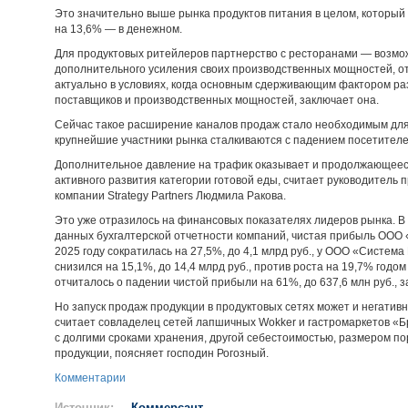
Это значительно выше рынка продуктов питания в целом, который
на 13,6% — в денежном.
Для продуктовых ритейлеров партнерство с ресторанами — возмо
дополнительного усиления своих производственных мощностей, о
актуально в условиях, когда основным сдерживающим фактором ра
поставщиков и производственных мощностей, заключает она.
Сейчас такое расширение каналов продаж стало необходимым для 
крупнейшие участники рынка сталкиваются с падением посетителе
Дополнительное давление на трафик оказывает и продолжающееся
активного развития категории готовой еды, считает руководитель
компании Strategy Partners Людмила Ракова.
Это уже отразилось на финансовых показателях лидеров рынка. В 2
данных бухгалтерской отчетности компаний, чистая прибыль ООО «
2025 году сократилась на 27,5%, до 4,1 млрд руб., у ООО «Система
снизился на 15,1%, до 14,4 млрд руб., против роста на 19,7% годом
отчиталось о падении чистой прибыли на 61%, до 637,6 млн руб., за
Но запуск продаж продукции в продуктовых сетях может и негатив
считает совладелец сетей лапшичных Wokker и гастромаркетов «Б
с долгими сроками хранения, другой себестоимостью, размером п
продукции, поясняет господин Рогозный.
Комментарии
Источник:
Коммерсант