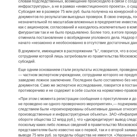
словам подследственных, возмещение происходило в связи с соз
инфраструктуры», а не в рамках «инвестиционного проекта», о су
Субсидия же в размере 75 млн руб. была получена на конкурсной 
документов по результатам выездных проверок. В свою очередь, г
незначительной по масштабам вложенных в предприятие инвестици
как с акционером, согласований и находилось исключительно в к
фигурантам так и не было предъявлено. Более того, в итоге проку
отменила постановление о возбуждении уголовного дела. Надзор 
начато «незаконно и необоснованно в отсутствие достаточных да
В документе, имеющемся в распоряжении “Ъ”, говорится, что в осн
сотрудники которой лишь затребовали из правительства Московс
субсидий.
Еще одним основанием стали результаты исследования, проведен
— частном экспертном учреждении, сотрудники которого не предуп
заведомо ложное заключение. Последнее было составлено без нео
документов. Само же экспертное исследование, говорится в поста
противоречиво и не содержит в себе ссылок на нормативно-правов
«При этом с момента регистрации сообщения о преступлении и до
не проведено ни одного проверочного мероприятия»,— подчеркивае
следствием были «проигнорированы объективные данные относит
производственные и инфраструктурные объекты». ЗАО «Инфаприм»
обороте общества 12 млрд руб.), что «дискредитирует вывод след
поскольку каких-либо ложных сведений в правительство Московско
представителям было известно как о первой, так и о второй заявк
выводе 75 млн руб. за пределы общества не имеется. «Указанные