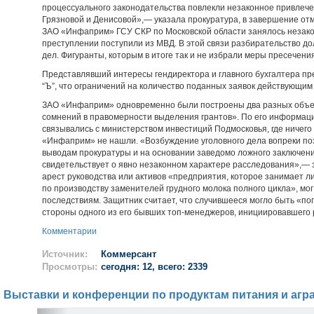
процессуального законодательства повлекли незаконное привлече
Грязновой и Денисовой»,— указала прокуратура, в завершение отм
ЗАО «Инфаприм» ГСУ СКР по Московской области занялось незако
преступлении поступили из МВД. В этой связи разбирательство д
дел. Фигуранты, которым в итоге так и не избрали меры пресечени
Представлявший интересы гендиректора и главного бухгалтера пр
“Ъ”, что ограничений на количество поданных заявок действующим
ЗАО «Инфаприм» одновременно были построены два разных объект
сомнений в правомерности выделения грантов». По его информаци
связывались с министерством инвестиций Подмосковья, где ничего
«Инфаприм» не нашли. «Возбуждение уголовного дела вопреки по
выводам прокуратуры и на основании заведомо ложного заключен
свидетельствует о явно незаконном характере расследования»,— з
арест руководства или активов «предприятия, которое занимает 
по производству заменителей грудного молока полного цикла», мо
последствиям. Защитник считает, что случившееся могло быть «по
стороны одного из его бывших топ-менеджеров, инициировавшего
Комментарии
Источник:
Коммерсант
Просмотры:
сегодня: 12, всего: 2339
Выставки и конференции по продуктам питания и агр