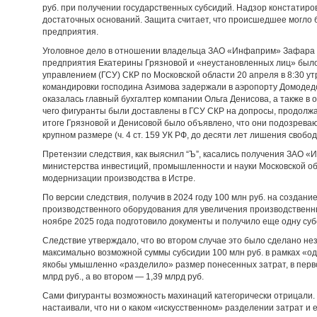
руб. при получении государственных субсидий. Надзор констатиро
достаточных оснований. Защита считает, что происшедшее могло 
предприятия.
Уголовное дело в отношении владельца ЗАО «Инфаприм» Зафара 
предприятия Екатерины Грязновой и «неустановленных лиц» был
управлением (ГСУ) СКР по Московской области 20 апреля в 8:30 ут
командировки господина Азимова задержали в аэропорту Домодедо
оказалась главный бухгалтер компании Ольга Денисова, а также 
чего фигуранты были доставлены в ГСУ СКР на допросы, продолжав
итоге Грязновой и Денисовой было объявлено, что они подозрева
крупном размере (ч. 4 ст. 159 УК РФ, до десяти лет лишения свобод
Претензии следствия, как выяснил “Ъ”, касались получения ЗАО 
министерства инвестиций, промышленности и науки Московской об
модернизации производства в Истре.
По версии следствия, получив в 2024 году 100 млн руб. на создан
производственного оборудования для увеличения производственн
ноябре 2025 года подготовило документы и получило еще одну суб
Следствие утверждало, что во втором случае это было сделано не
максимально возможной суммы субсидии 100 млн руб. в рамках «од
якобы умышленно «разделило» размер понесенных затрат, в перво
млрд руб., а во втором — 1,39 млрд руб.
Сами фигуранты возможность махинаций категорически отрицали. Т
настаивали, что ни о каком «искусственном» разделении затрат и 