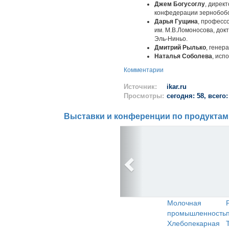
Джем Богусоглу
, дирек
конфедерации зернобоб
Дарья Гущина
, професс
им. М.В.Ломоносова, док
Эль-Ниньо.
Дмитрий Рылько
, генер
Наталья Соболева
, исп
Комментарии
Источник:
ikar.ru
Просмотры:
сегодня: 58, всего:
Выставки и конференции по продуктам
Молочная
промышленность
Хлебопекарная