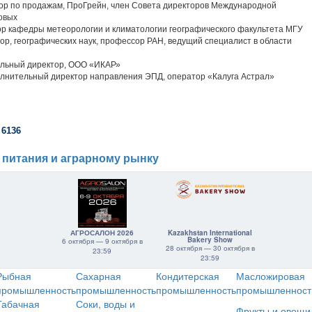
тор по продажам, ПроГрейн, член Совета директоров Международной
овых
ор кафедры метеорологии и климатологии географического факультета МГУ
тор, географических наук, профессор РАН, ведущий специалист в области
альный директор, ООО «ИКАР»
олнительный директор направления ЭПД, оператор «Калуга Астрал»
 6136
 питания и аграрному рынку
АГРОСАЛОН 2026
Kazakhstan International
Bakery Show
6 октября — 9 октября в
28 октября — 30 октября в
23:59
23:59
Рыбная
Сахарная
Кондитерская
Масложировая
промышленность
промышленность
промышленность
промышленност
Табачная
Соки, воды и
Фрукты и овощи