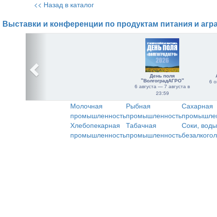
<< Назад в каталог
Выставки и конференции по продуктам питания и агр
День поля
"ВолгоградАГРО"
6 о
6 августа — 7 августа в
23:59
Молочная
Рыбная
Сахарная
промышленность
промышленность
промышле
Хлебопекарная
Табачная
Соки, воды
промышленность
промышленность
безалкого