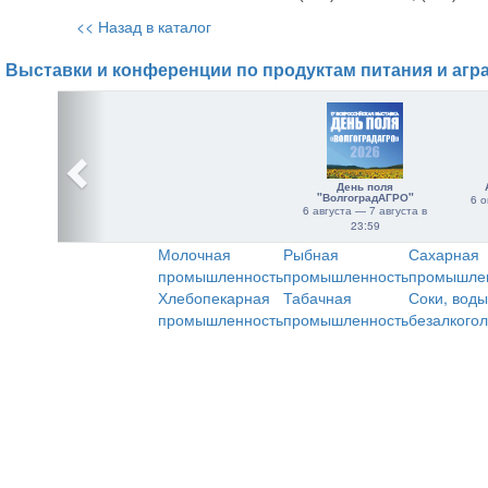
<< Назад в каталог
Выставки и конференции по продуктам питания и агр
День поля
"ВолгоградАГРО"
6 о
6 августа — 7 августа в
23:59
Молочная
Рыбная
Сахарная
промышленность
промышленность
промышле
Хлебопекарная
Табачная
Соки, воды
промышленность
промышленность
безалкого