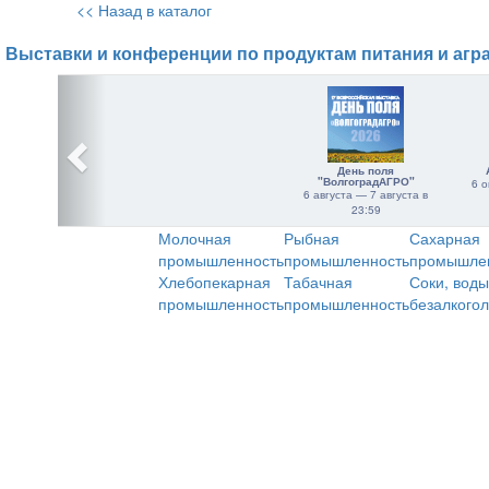
<< Назад в каталог
Выставки и конференции по продуктам питания и агр
День поля
"ВолгоградАГРО"
6 о
6 августа — 7 августа в
23:59
Молочная
Рыбная
Сахарная
промышленность
промышленность
промышле
Хлебопекарная
Табачная
Соки, воды
промышленность
промышленность
безалкого