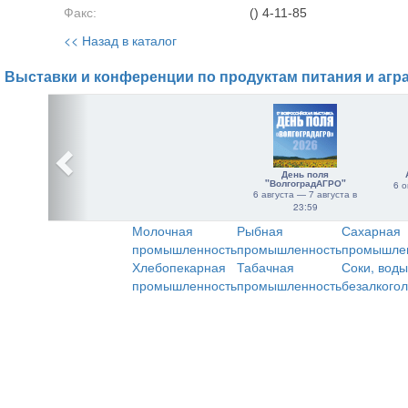
Факс:
() 4-11-85
<< Назад в каталог
Выставки и конференции по продуктам питания и агр
День поля
"ВолгоградАГРО"
6 о
6 августа — 7 августа в
23:59
Молочная
Рыбная
Сахарная
промышленность
промышленность
промышле
Хлебопекарная
Табачная
Соки, воды
промышленность
промышленность
безалкого