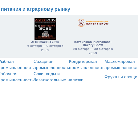
 питания и аграрному рынку
АГРОСАЛОН 2026
Kazakhstan International
Bakery Show
6 октября — 9 октября в
28 октября — 30 октября в
23:59
23:59
Рыбная
Сахарная
Кондитерская
Масложировая
промышленность
промышленность
промышленность
промышленност
Табачная
Соки, воды и
Фрукты и овощи
промышленность
безалкогольные напитки