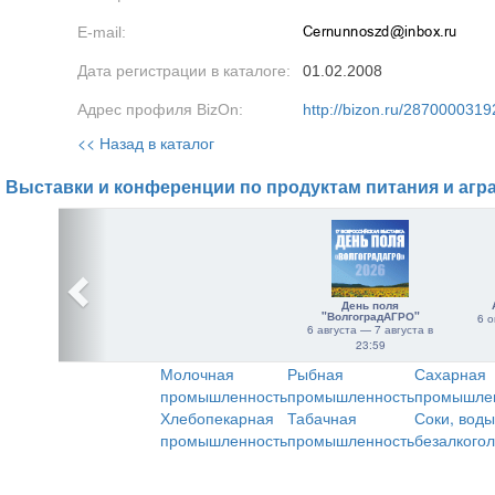
E-mail:
Дата регистрации в каталоге:
01.02.2008
Адрес профиля BizOn:
http://bizon.ru/2870000319
<< Назад в каталог
Выставки и конференции по продуктам питания и агр
День поля
"ВолгоградАГРО"
6 о
6 августа — 7 августа в
23:59
Молочная
Рыбная
Сахарная
промышленность
промышленность
промышле
Хлебопекарная
Табачная
Соки, воды
промышленность
промышленность
безалкого