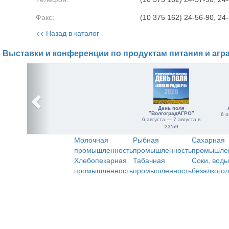
Факс:
(10 375 162) 24-56-90, 24
<< Назад в каталог
Выставки и конференции по продуктам питания и агр
День поля
"ВолгоградАГРО"
6 о
6 августа — 7 августа в
23:59
Молочная
Рыбная
Сахарная
промышленность
промышленность
промышле
Хлебопекарная
Табачная
Соки, воды
промышленность
промышленность
безалкого