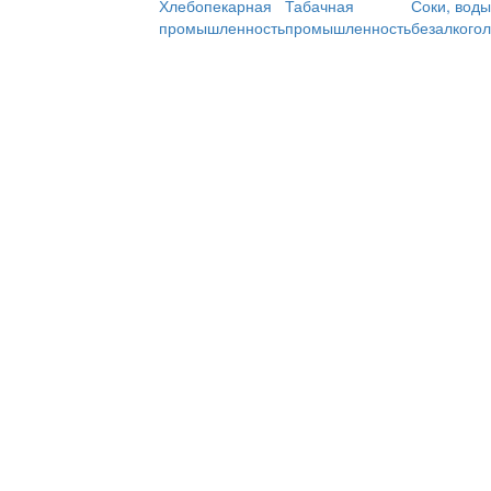
Хлебопекарная
Табачная
Соки, воды
промышленность
промышленность
безалкого