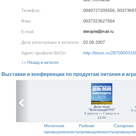
Телефон:
0040727205556, 0037369
Факс:
0037323627564
E-mail:
Дата регистрации в каталоге:
02.08.2007
Адрес профиля BizOn:
http://bizon.ru/2870000316
<< Назад в каталог
Выставки и конференции по продуктам питания и агр
День поля
"ВолгоградАГРО"
6 о
6 августа — 7 августа в
23:59
Молочная
Рыбная
Сахарная
промышленность
промышленность
промышле