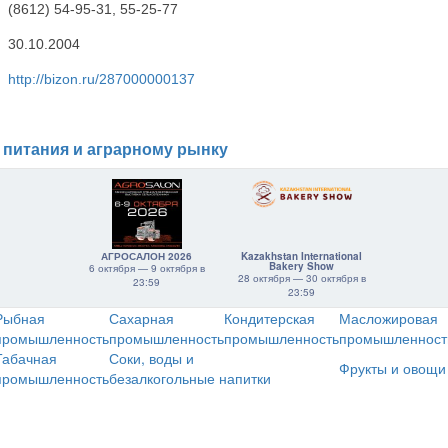
(8612) 54-95-31, 55-25-77
30.10.2004
http://bizon.ru/287000000137
 питания и аграрному рынку
АГРОСАЛОН 2026
Kazakhstan International
Bakery Show
6 октября — 9 октября в
28 октября — 30 октября в
23:59
23:59
Рыбная
Сахарная
Кондитерская
Масложировая
промышленность
промышленность
промышленность
промышленност
Табачная
Соки, воды и
Фрукты и овощи
промышленность
безалкогольные напитки