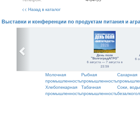
<< Назад в каталог
Выставки и конференции по продуктам питания и агр
День поля
"ВолгоградАГРО"
6 о
6 августа — 7 августа в
23:59
Молочная
Рыбная
Сахарная
промышленность
промышленность
промышле
Хлебопекарная
Табачная
Соки, воды
промышленность
промышленность
безалкого