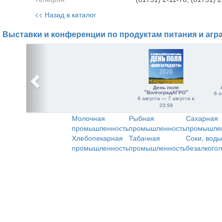
<< Назад в каталог
Выставки и конференции по продуктам питания и агр
День поля
"ВолгоградАГРО"
6 о
6 августа — 7 августа в
23:59
Молочная
Рыбная
Сахарная
промышленность
промышленность
промышле
Хлебопекарная
Табачная
Соки, воды
промышленность
промышленность
безалкого