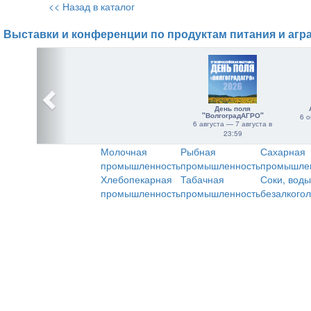
<< Назад в каталог
Выставки и конференции по продуктам питания и агр
День поля
"ВолгоградАГРО"
6 о
6 августа — 7 августа в
23:59
Молочная
Рыбная
Сахарная
промышленность
промышленность
промышле
Хлебопекарная
Табачная
Соки, воды
промышленность
промышленность
безалкого