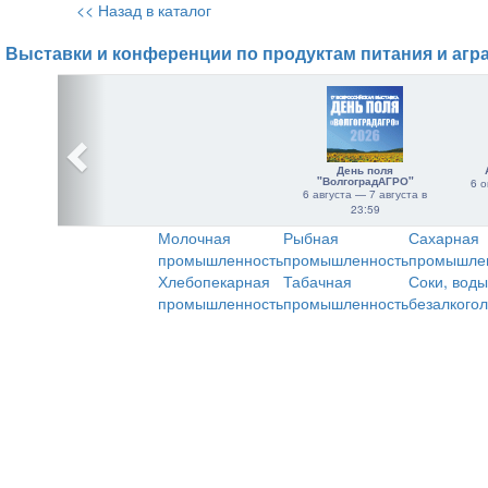
<< Назад в каталог
Выставки и конференции по продуктам питания и агр
День поля
"ВолгоградАГРО"
6 о
6 августа — 7 августа в
23:59
Молочная
Рыбная
Сахарная
промышленность
промышленность
промышле
Хлебопекарная
Табачная
Соки, воды
промышленность
промышленность
безалкого