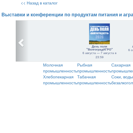
<< Назад в каталог
Выставки и конференции по продуктам питания и агр
День поля
"ВолгоградАГРО"
6 о
6 августа — 7 августа в
23:59
Молочная
Рыбная
Сахарная
промышленность
промышленность
промышле
Хлебопекарная
Табачная
Соки, воды
промышленность
промышленность
безалкого