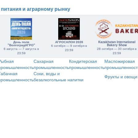
 питания и аграрному рынку
День поля
АГРОСАЛОН 2026
Kazakhstan International
"ВолгоградАГРО"
Bakery Show
6 октября — 9 октября в
6 августа — 7 августа в
28 октября — 30 октября в
23:59
23:59
23:59
Рыбная
Сахарная
Кондитерская
Масложировая
промышленность
промышленность
промышленность
промышленност
Табачная
Соки, воды и
Фрукты и овощи
промышленность
безалкогольные напитки