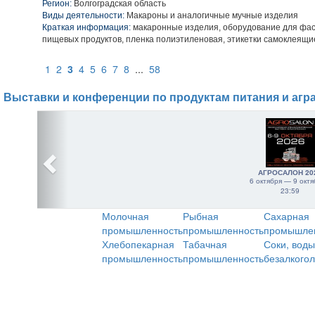
Регион:
Волгоградская область
Виды деятельности:
Макароны и аналогичные мучные изделия
Краткая информация:
макаронные изделия, оборудование для фасо
пищевых продуктов, пленка полиэтиленовая, этикетки самоклеящи
1
2
3
4
5
6
7
8
...
58
Выставки и конференции по продуктам питания и агр
АГРОСАЛОН 20
6 октября — 9 октя
23:59
Молочная
Рыбная
Сахарная
промышленность
промышленность
промышле
Хлебопекарная
Табачная
Соки, воды
промышленность
промышленность
безалкого