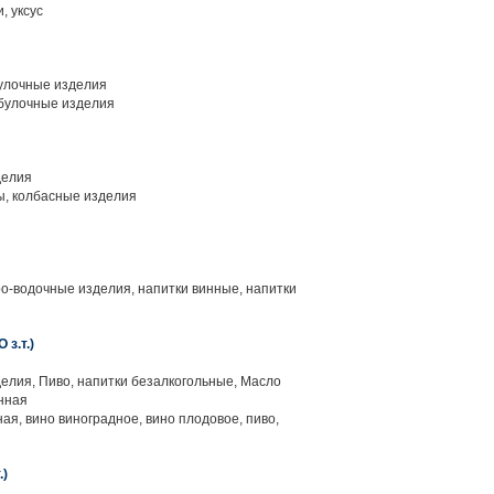
, уксус
улочные изделия
булочные изделия
делия
, колбасные изделия
ро-водочные изделия, напитки винные, напитки
з.т.)
елия, Пиво, напитки безалкогольные, Масло
нная
ая, вино виноградное, вино плодовое, пиво,
)