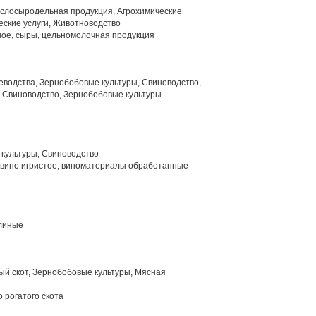
слосыродельная продукция, Агрохимические
еские услуги, Животноводство
ое, сыры, цельномолочная продукция
водства, Зернобобовые культуры, Свиноводство,
 Свиноводство, Зернобобовые культуры
культуры, Свиноводство
вино игристое, виноматериалы обработанные
линые
й скот, Зернобобовые культуры, Мясная
 рогатого скота