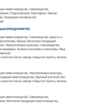
ция животноводства, Свиноводство,
харная, Подсолнечник, Картофель, Овощи,
а, Продукция коневодства
ади
ЕЛЬХОЗПРЕДПРИЯТИЕ
ция животноводства, Свиноводство, Шерсть и
дсолнечник, Овощи, Молочная продукция
кот, Зернобобовые культуры, Свиноводство,
ки кормовые, Рыбные консервы и пресервы, Мед
ованный
 рогатого скота, овощи открытого грунта, молоко
ция животноводства, Зернобобовые культуры,
одукция животноводства, Крупный рогатый скот
 рогатого скота, овощи открытого грунта, молоко
ция животноводства, Свиноводство,
ник, Молочная продукция животноводства,