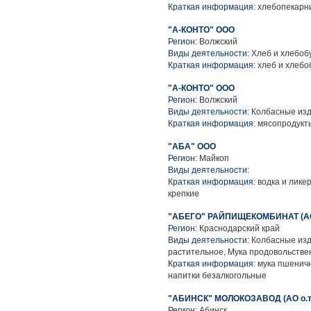
Краткая информация:
хлебопекарни
"А-КОНТО" ООО
Регион:
Волжский
Виды деятельности:
Хлеб и хлебоб
Краткая информация:
хлеб и хлебо
"А-КОНТО" ООО
Регион:
Волжский
Виды деятельности:
Колбасные из
Краткая информация:
мясопродукты
"АБА" ООО
Регион:
Майкоп
Виды деятельности:
Краткая информация:
водка и лике
крепкие
"АБЕГО" РАЙПИЩЕКОМБИНАТ (АО 
Регион:
Краснодарский край
Виды деятельности:
Колбасные изд
растительное, Мука продовольстве
Краткая информация:
мука пшеничн
напитки безалкогольные
"АБИНСК" МОЛОКОЗАВОД (АО о.т.
Регион:
Абинск