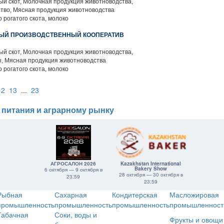
й скот, Молочная продукция животноводства,
тво, Мясная продукция животноводства
 рогатого скота, молоко
НЫЙ ПРОИЗВОДСТВЕННЫЙ КООПЕРАТИВ
й скот, Молочная продукция животноводства,
, Мясная продукция животноводства
 рогатого скота, молоко
12
13
...
23
 питания и аграрному рынку
АГРОСАЛОН 2026
Kazakhstan International
Bakery Show
6 октября — 9 октября в
28 октября — 30 октября в
23:59
23:59
Рыбная
Сахарная
Кондитерская
Масложировая
промышленность
промышленность
промышленность
промышленност
Табачная
Соки, воды и
Фрукты и овощи