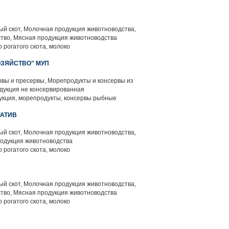
й скот, Молочная продукция животноводства,
тво, Мясная продукция животноводства
 рогатого скота, молоко
ОЗЯЙСТВО" МУП
вы и пресервы, Морепродукты и консервы из
дукция не консервированная
кция, морепродукты, консервы рыбные
РАТИВ
й скот, Молочная продукция животноводства,
родукция животноводства
 рогатого скота, молоко
й скот, Молочная продукция животноводства,
тво, Мясная продукция животноводства
 рогатого скота, молоко