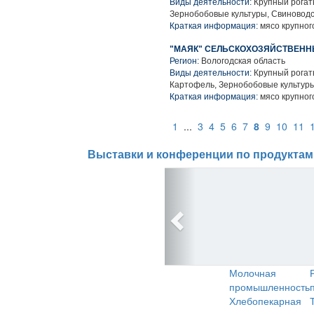
Виды деятельности:
Крупный рогаты
Зернобобовые культуры, Свиноводс
Краткая информация:
мясо крупного
"МАЯК" СЕЛЬСКОХОЗЯЙСТВЕН
Регион:
Вологодская область
Виды деятельности:
Крупный рогаты
Картофель, Зернобобовые культуры
Краткая информация:
мясо крупного
1
...
3
4
5
6
7
8
9
10
11
Выставки и конференции по продуктам
Молочная
промышленность
Хлебопекарная