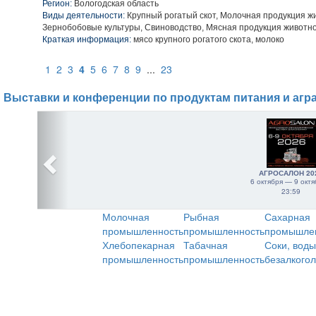
Регион:
Вологодская область
Виды деятельности:
Крупный рогатый скот, Молочная продукция ж
Зернобобовые культуры, Свиноводство, Мясная продукция животн
Краткая информация:
мясо крупного рогатого скота, молоко
1
2
3
4
5
6
7
8
9
...
23
Выставки и конференции по продуктам питания и агр
АГРОСАЛОН 20
6 октября — 9 октя
23:59
Молочная
Рыбная
Сахарная
промышленность
промышленность
промышле
Хлебопекарная
Табачная
Соки, воды
промышленность
промышленность
безалкого