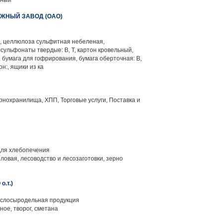
рный
ЖНЫЙ ЗАВОД (ОАО)
 целлюлоза сульфитная небеленая,
сульфонаты твердые: В, Т, картон кровельный,
, бумага для гофрирования, бумага оберточная: В,
н:, ящики из ка
нохранилища, ХПП, Торговые услуги, Поставка и
ля хлебопечения
ловая, лесоводство и лесозаготовки, зерно
.т.)
слосыродельная продукция
ное, творог, сметана