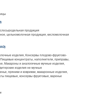
тицы
)
слосыродельная продукция
ное, цельномолочная продукция, кисломолочная
АО)
улочные изделия, Консервы плодово-фруктово-
 Пищевые концентраты, наполнители, приправы,
ные, Макароны и аналогичные мучные изделия,
дитерские изделия не мучные
енье, пряники и коврижки, макаронные изделия,
аты пищевые, консервы фруктовые, варенье
и