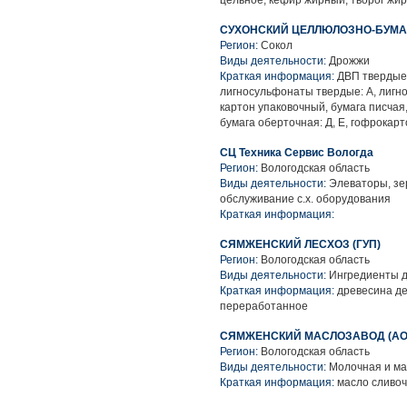
цельное, кефир жирный, творог жи
СУХОНСКИЙ ЦЕЛЛЮЛОЗНО-БУМА
Регион:
Сокол
Виды деятельности:
Дрожжи
Краткая информация:
ДВП твердые,
лигносульфонаты твердые: А, лигно
картон упаковочный, бумага писчая
бумага оберточная: Д, Е, гофрокарто
СЦ Техника Сервис Вологда
Регион:
Вологодская область
Виды деятельности:
Элеваторы, зер
обслуживание с.х. оборудования
Краткая информация:
СЯМЖЕНСКИЙ ЛЕСХОЗ (ГУП)
Регион:
Вологодская область
Виды деятельности:
Ингредиенты д
Краткая информация:
древесина де
переработанное
СЯМЖЕНСКИЙ МАСЛОЗАВОД (АО о
Регион:
Вологодская область
Виды деятельности:
Молочная и ма
Краткая информация:
масло сливоч