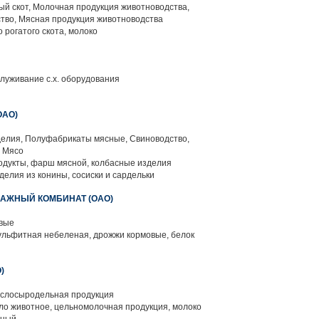
й скот, Молочная продукция животноводства,
тво, Мясная продукция животноводства
 рогатого скота, молоко
луживание с.х. оборудования
ОАО)
елия, Полуфабрикаты мясные, Свиноводство,
, Мясо
одукты, фарш мясной, колбасные изделия
делия из конины, сосиски и сардельки
АЖНЫЙ КОМБИНАТ (ОАО)
вые
льфитная небеленая, дрожжи кормовые, белок
)
слосыродельная продукция
ло животное, цельномолочная продукция, молоко