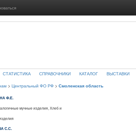
роваться
СТАТИСТИКА
СПРАВОЧНИКИ
КАТАЛОГ
ВЫСТАВКИ
нам
>
Центральный ФО РФ
>
Смоленская область
А Ф.Е.
алогичные мучные изделия, Хлеб и
изделия
А С.С.