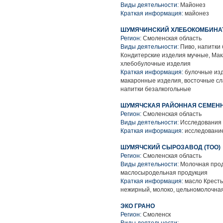
Виды деятельности:
Майонез
Краткая информация:
майонез
ШУМЯЧИНСКИЙ ХЛЕБОКОМБИНАТ
Регион:
Смоленская область
Виды деятельности:
Пиво, напитки 
Кондитерские изделия мучные, Мак
хлебобулочные изделия
Краткая информация:
булочные изд
макаронные изделия, восточные сла
напитки безалкогольные
ШУМЯЧСКАЯ РАЙОННАЯ СЕМЕН
Регион:
Смоленская область
Виды деятельности:
Исследования 
Краткая информация:
исследование
ШУМЯЧСКИЙ СЫРОЗАВОД (ТОО)
Регион:
Смоленская область
Виды деятельности:
Молочная прод
маслосыродельная продукция
Краткая информация:
масло Крестья
нежирный, молоко, цельномолочна
ЭКО ГРАНО
Регион:
Смоленск