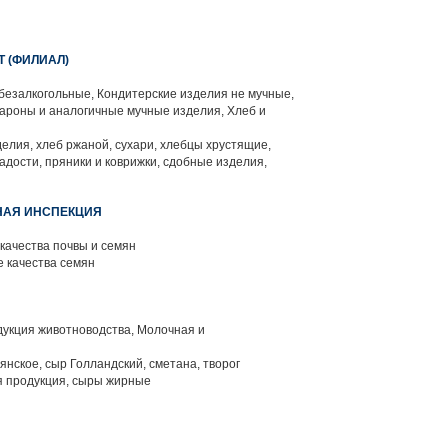
 (ФИЛИАЛ)
безалкогольные, Кондитерские изделия не мучные,
ароны и аналогичные мучные изделия, Хлеб и
елия, хлеб ржаной, сухари, хлебцы хрустящие,
дости, пряники и коврижки, сдобные изделия,
НАЯ ИНСПЕКЦИЯ
качества почвы и семян
 качества семян
укция животноводства, Молочная и
нское, сыр Голландский, сметана, творог
я продукция, сыры жирные