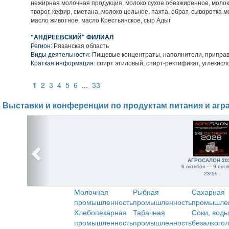
нежирная молочная продукция, молоко сухое обезжиренное, молок
творог, кефир, сметана, молоко цельное, пахта, обрат, сыворотка м
масло животное, масло Крестьянское, сыр Адыг
"АНДРЕЕВСКИЙ" ФИЛИАЛ
Регион:
Рязанская область
Виды деятельности:
Пищевые концентраты, наполнители, приправ
Краткая информация:
спирт этиловый, спирт-ректификат, углекисл
1
2
3
4
5
6
...
33
Выставки и конференции по продуктам питания и агр
АГРОСАЛОН 20
6 октября — 9 октя
23:59
Молочная
Рыбная
Сахарная
промышленность
промышленность
промышле
Хлебопекарная
Табачная
Соки, воды
промышленность
промышленность
безалкого