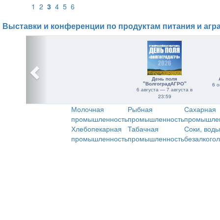
1
2
3
4
5
6
Выставки и конференции по продуктам питания и агр
День поля
"ВолгоградАГРО"
6 о
6 августа — 7 августа в
23:59
Молочная
Рыбная
Сахарная
промышленность
промышленность
промышле
Хлебопекарная
Табачная
Соки, воды
промышленность
промышленность
безалкого