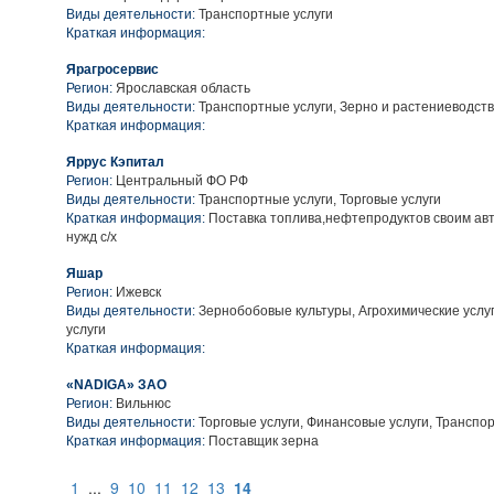
Виды деятельности:
Транспортные услуги
Краткая информация:
Ярагросервис
Регион:
Ярославская область
Виды деятельности:
Транспортные услуги, Зерно и растениеводст
Краткая информация:
Яррус Кэпитал
Регион:
Центральный ФО РФ
Виды деятельности:
Транспортные услуги, Торговые услуги
Краткая информация:
Поставка топлива,нефтепродуктов своим ав
нужд с/х
Яшар
Регион:
Ижевск
Виды деятельности:
Зернобобовые культуры, Агрохимические услу
услуги
Краткая информация:
«NADIGA» ЗАО
Регион:
Вильнюс
Виды деятельности:
Торговые услуги, Финансовые услуги, Транспо
Краткая информация:
Поставщик зерна
1
...
9
10
11
12
13
14