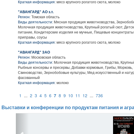
Краткая информация:
мясо крупного рогатого скота, молоко
"АВАНГАРД" АО з.т.
Регион:
Томская область
Виды деятельности:
Мясная продукция животноводства, Зернобобо
Молочная продукция животноводства, Крупный рогатый скот, Детск
питание, Кондитерские изделия не мучные, Пищевые концентраты
приправы, соусы
Краткая информация:
мясо крупного рогатого скота, молоко
"АВАНГАРД" ЗАО
Регион:
Московская область
Виды деятельности:
Молочная продукция животноводства, Крупный
Рыбные консервы и пресервы, Добавки кормовые, Грибы, Морковь,
Свиноводство, Зернобобовые культуры, Мед искусственный и нат
фасованный
Краткая информация:
молоко
1
...
2
3
4
5
6
7
8
9
10
11
12
...
736
Выставки и конференции по продуктам питания и агр