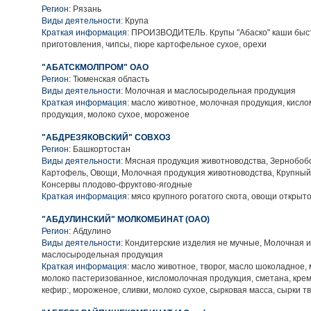
Регион:
Рязань
Виды деятельности:
Крупа
Краткая информация:
ПРОИЗВОДИТЕЛЬ. Крупы "Абаско" каши быс
приготовления, чипсы, пюре картофельное сухое, орехи
"АБАТСКМОЛПРОМ" ОАО
Регион:
Тюменская область
Виды деятельности:
Молочная и маслосыродельная продукция
Краткая информация:
масло животное, молочная продукция, кисл
продукция, молоко сухое, мороженое
"АБДРЕЗЯКОВСКИЙ" СОВХОЗ
Регион:
Башкортостан
Виды деятельности:
Мясная продукция животноводства, Зернобобо
Картофель, Овощи, Молочная продукция животноводства, Крупный 
Консервы плодово-фруктово-ягодные
Краткая информация:
мясо крупного рогатого скота, овощи открыто
"АБДУЛИНСКИЙ" МОЛКОМБИНАТ (ОАО)
Регион:
Абдулино
Виды деятельности:
Кондитерские изделия не мучные, Молочная и
маслосыродельная продукция
Краткая информация:
масло животное, творог, масло шоколадное, 
молоко пастеризованное, кисломолочная продукция, сметана, кре
кефир:, мороженое, сливки, молоко сухое, сырковая масса, сырки 