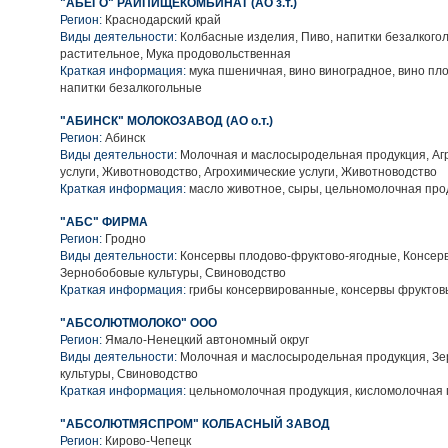
"АБЕГО" РАЙПИЩЕКОМБИНАТ (АО з.т.)
Регион:
Краснодарский край
Виды деятельности:
Колбасные изделия, Пиво, напитки безалкого
растительное, Мука продовольственная
Краткая информация:
мука пшеничная, вино виноградное, вино пло
напитки безалкогольные
"АБИНСК" МОЛОКОЗАВОД (АО о.т.)
Регион:
Абинск
Виды деятельности:
Молочная и маслосыродельная продукция, Аг
услуги, Животноводство, Агрохимические услуги, Животноводство
Краткая информация:
масло животное, сыры, цельномолочная про
"АБС" ФИРМА
Регион:
Гродно
Виды деятельности:
Консервы плодово-фруктово-ягодные, Консер
Зернобобовые культуры, Свиноводство
Краткая информация:
грибы консервированные, консервы фруктов
"АБСОЛЮТМОЛОКО" ООО
Регион:
Ямало-Ненецкий автономный округ
Виды деятельности:
Молочная и маслосыродельная продукция, З
культуры, Свиноводство
Краткая информация:
цельномолочная продукция, кисломолочная 
"АБСОЛЮТМЯСПРОМ" КОЛБАСНЫЙ ЗАВОД
Регион:
Кирово-Чепецк