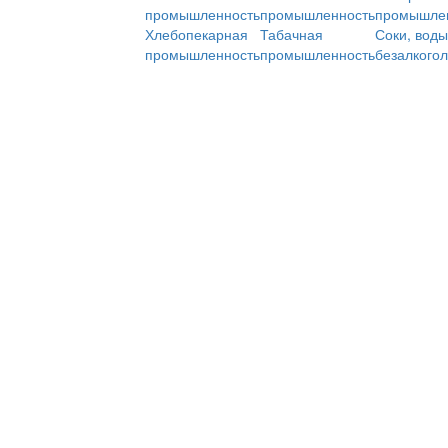
промышленность
промышленность
промышле
Хлебопекарная
Табачная
Соки, воды
промышленность
промышленность
безалкого